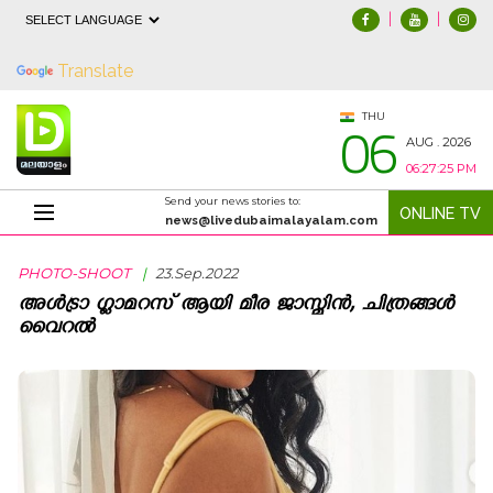
|
|
Powered by
Translate
06
THU
AUG . 2026
06:27:27 PM
Send your news stories to:
ONLINE TV
Photo-Shoot
news@livedubaimalayalam.com
PHOTO-SHOOT
|
23.Sep.2022
അൾട്രാ ഗ്ലാമറസ് ആയി മീര ജാസ്മിൻ, ചിത്രങ്ങൾ
വൈറൽ