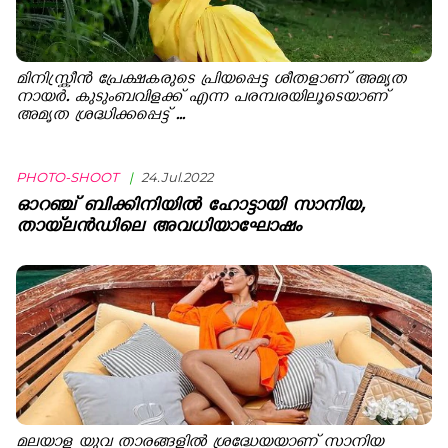
മിനിസ്ക്രീൻ പ്രേക്ഷകരുടെ പ്രിയപ്പെട്ട ശീതളാണ് അമൃത
നായർ. കുടുംബവിളക്ക് എന്ന പരമ്പരയിലൂടെയാണ്
അമൃത ശ്രദ്ധിക്കപ്പെട്ട് ...
PHOTO-SHOOT
|
24.Jul.2022
ഓറഞ്ച് ബിക്കിനിയിൽ ഹോട്ടായി സാനിയ,
തായ്‌ലൻഡിലെ അവധിയാഘോഷം
മലയാള യുവ താരങ്ങളിൽ ശ്രദ്ധേയയാണ് സാനിയ