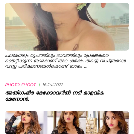
പലപ്പോഴും രൂപത്തിലും ഭാവത്തിലും പ്രേക്ഷകരെ
ഞെട്ടിക്കുന്ന താരമാണ് അദ ശർമ്മ. തന്റെ വിചിത്രമായ
വസ്ത്ര പരീക്ഷണങ്ങൾകൊണ്ട് താരം ...
PHOTO-SHOOT
|
16.Jul.2022
അതിഗംഭീര മേക്കോവറിൽ നടി മാളവിക
മേനോന്‍.