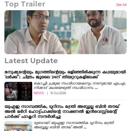
Top Trailer
See All
Latest Update
മനുഷ്യന്റെയും മൃഗത്തിന്റെയും ഒളിഞ്ഞിരിക്കുന്ന കഥയുമായി
'ലർക്ക്'; ചിത്രം ജൂലൈ 24ന് തിയറ്ററുകളിലേക്ക്
കൊച്ചി: പ്രമുഖ സംവിധായകനും നടനുമായ എം.എ.
നിഷാദ് കഥയെഴുതി സംവിധാനം ...
NEWS
|
10.Jul.2026
യുഎഇ സാമ്പത്തിക, ടൂറിസം മന്ത്രി അബ്ദുല്ല ബിന്‍ തൗഖ്
അല്‍ മര്‍റി ഹോട്ട്‌പാക്കിന്റെ നാഷണൽ ഇൻവെസ്റ്റ്മെന്റ്
പാർക്ക് ഫാക്ടറി സന്ദർശിച്ചു
ദുബായ്: യുഎഇ സാമ്പത്തിക ടൂറിസം മന്ത്രി
അബ്ദുല്ല ബിന്‍ തൗഖ് അല്‍ ...