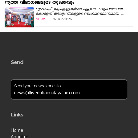
നൃത്ത വിഭാഗങ്ങളുടെ തുടക്കവും
ദുബായ്. യു.എ.ഇ.യിലെ ഏറ്റവും ബൃഹത്തായ
കോളേജ് അലുംനികളുടെ സംഗമസ്ഥാനമായ ...
NEWS
|
02.Jun.2026
Send
Send your news stories to
news@livedubaimalayalam.com
Links
Home
About us