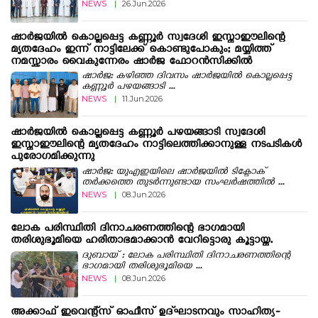
NEWS
|
26.Jun.2026
ഷാർജയിൽ കൊല്ലപ്പെട്ട കണ്ണൂർ സ്വദേശി ഇസ്മാഈലിന്റെ
മൃതദേഹം ഇന്ന് നാട്ടിലേക്ക് കൊണ്ടുപോകും; മയ്യിത്ത്
നമസ്കാരം വൈകുന്നേരം ഷാർജ ഫോറൻസിക്കിൽ
ഷാർജ: കഴിഞ്ഞ ദിവസം ഷാര്‍ജയില്‍ കൊല്ലപ്പെട്ട
കണ്ണൂര്‍ പഴയങ്ങാടി ...
NEWS
|
11.Jun.2026
ഷാര്‍ജയില്‍ കൊല്ലപ്പെട്ട കണ്ണൂര്‍ പഴയങ്ങാടി സ്വദേശി
ഇസ്മാഈലിന്റെ മൃതദേഹം നാട്ടിലെത്തിക്കാനുള്ള നടപടികള്‍
പുരോഗമിക്കുന്നു
ഷാർജ: യുഎഇയിലെ ഷാർജയിൽ ടിക്ടോക്
തർക്കത്തെ തുടർന്നുണ്ടായ സംഘർഷത്തിൽ ...
NEWS
|
08.Jun.2026
ലോക പരിസ്ഥിതി ദിനാചരണത്തിന്റെ ഭാഗമായി
തരിശുഭൂമിയെ ഹരിതാഭമാക്കാൻ വേറിട്ടൊരു കൂട്ടായ്മ.
ദുബായ് : ലോക പരിസ്ഥിതി ദിനാചരണത്തിന്റെ
ഭാഗമായി തരിശുഭൂമിയെ ...
NEWS
|
08.Jun.2026
അക്കാഫ് ഇവെന്റ്‌സ് ഓഫീസ് ഉദ്‌ഘാടനവും സാഹിത്യ-