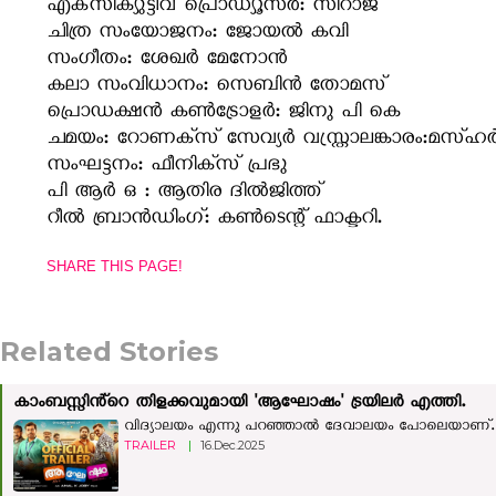
എക്‌സിക്യുട്ടീവ് പ്രൊഡ്യൂസര്‍: സിറാജ്
ചിത്ര സംയോജനം: ജോയല്‍ കവി
സംഗീതം: ശേഖര്‍ മേനോന്‍
കലാ സംവിധാനം: സെബിന്‍ തോമസ്
പ്രൊഡക്ഷന്‍ കണ്‍ട്രോളര്‍: ജിനു പി കെ
ചമയം: റോണക്‌സ് സേവ്യര്‍ വസ്ത്രാലങ്കാരം:മസ്ഹ
സംഘട്ടനം: ഫീനിക്‌സ് പ്രഭു
പി ആര്‍ ഒ : ആതിര ദില്‍ജിത്ത്
റീല്‍ ബ്രാന്‍ഡിംഗ്: കണ്‍ടെന്റ് ഫാക്ടറി.
SHARE THIS PAGE!
Related Stories
കാംബസ്സിൻ്റെ തിളക്കവുമായി 'ആഘോഷം' ട്രയിലർ എത്തി.
വിദ്യാലയം എന്നു പറഞ്ഞാൽ ദേവാലയം പോലെയാണ്. ഓ
TRAILER
|
16.Dec.2025