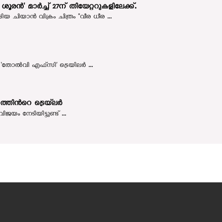
ൂരൻ' മാർച്ച് 27ന് തിയേറ്ററുകളിലേക്ക്.
ചിയാൻ വിക്രം ചിത്രം "വീര ധീര ...
തോൽവി എഫ്സി’ ട്രെയിലർ ...
‍റെ ട്രെയ്‍ലര്‍
ം നേടിയിട്ടുണ്ട് ...