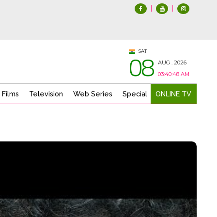
|
|
08
SAT
AUG . 2026
03:40:50 AM
 Films
Television
Web Series
Special
ONLINE TV