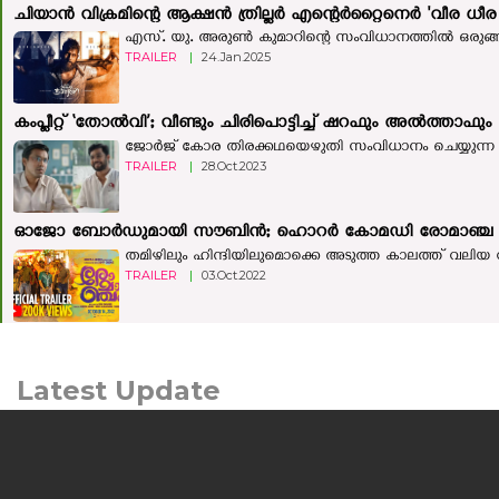
ചിയാൻ വിക്രമിന്റെ ആക്ഷൻ ത്രില്ലർ എന്റെർറ്റൈനെർ 'വീര ധീര ശ
എസ്. യു. അരുൺ കുമാറിന്റെ സംവിധാനത്തിൽ ഒരുങ്ങിയ 
TRAILER
|
24.Jan.2025
കംപ്ലീറ്റ് ‘തോൽവി’; വീണ്ടും ചിരിപൊട്ടിച്ച് ഷറഫും അൽത്താഫും
ജോർജ് കോര തിരക്കഥയെഴുതി സംവിധാനം ചെയ്യുന്ന ‘
TRAILER
|
28.Oct.2023
ഓജോ ബോര്‍ഡുമായി സൗബിന്‍; ഹൊറര്‍ കോമഡി രോമാഞ്ച ത്തിന്
തമിഴിലും ഹിന്ദിയിലുമൊക്കെ അടുത്ത കാലത്ത് വലിയ വിജയ
TRAILER
|
03.Oct.2022
Latest Update
മനുഷ്യന്റെയും മൃഗത്തിന്റെയും ഒളിഞ്ഞിരിക്കുന്ന കഥയുമായി
'ലർക്ക്'; ചിത്രം ജൂലൈ 24ന് തിയറ്ററുകളിലേക്ക്
കൊച്ചി: പ്രമുഖ സംവിധായകനും നടനുമായ എം.എ.
നിഷാദ് കഥയെഴുതി സംവിധാനം ...