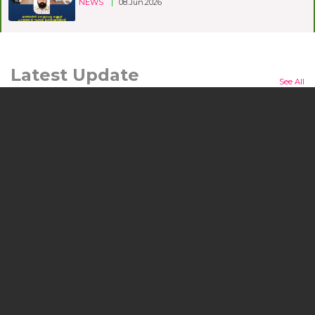
NEWS
|
08.Jun.2026
Latest Update
See All
മനുഷ്യന്റെയും മൃഗത്തിന്റെയും ഒളിഞ്ഞിരിക്കുന്ന കഥയുമായി
'ലർക്ക്'; ചിത്രം ജൂലൈ 24ന് തിയറ്ററുകളിലേക്ക്
കൊച്ചി: പ്രമുഖ സംവിധായകനും നടനുമായ എം.എ.
നിഷാദ് കഥയെഴുതി സംവിധാനം ...
NEWS
|
10.Jul.2026
യുഎഇ സാമ്പത്തിക, ടൂറിസം മന്ത്രി അബ്ദുല്ല ബിന്‍ തൗഖ്
അല്‍ മര്‍റി ഹോട്ട്‌പാക്കിന്റെ നാഷണൽ ഇൻവെസ്റ്റ്മെന്റ്
പാർക്ക് ഫാക്ടറി സന്ദർശിച്ചു
ദുബായ്: യുഎഇ സാമ്പത്തിക ടൂറിസം മന്ത്രി
അബ്ദുല്ല ബിന്‍ തൗഖ് അല്‍ ...
NEWS
|
26.Jun.2026
ഷാർജയിൽ കൊല്ലപ്പെട്ട കണ്ണൂർ സ്വദേശി ഇസ്മാഈലിന്റെ
മൃതദേഹം ഇന്ന് നാട്ടിലേക്ക് കൊണ്ടുപോകും; മയ്യിത്ത്
നമസ്കാരം വൈകുന്നേരം ഷാർജ ഫോറൻസിക്കിൽ