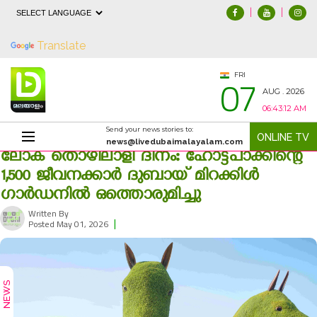
|
|
Powered by
Translate
07
FRI
AUG . 2026
06:43:12 AM
Send your news stories to:
ONLINE TV
news@livedubaimalayalam.com
ലോക തൊഴിലാളി ദിനം: ഹോട്ട്‌പാക്കിന്റെ
1,500 ജീവനക്കാർ ദുബായ് മിറക്കിള്‍
ഗാര്‍ഡനിൽ ഒത്തൊരുമിച്ചു
Written By
|
315
Posted May 01, 2026
NEWS