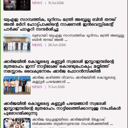
NEWS
|
10.Jul.2026
യുഎഇ സാമ്പത്തിക, ടൂറിസം മന്ത്രി അബ്ദുല്ല ബിന്‍ തൗഖ്
അല്‍ മര്‍റി ഹോട്ട്‌പാക്കിന്റെ നാഷണൽ ഇൻവെസ്റ്റ്മെന്റ്
പാർക്ക് ഫാക്ടറി സന്ദർശിച്ചു
ദുബായ്: യുഎഇ സാമ്പത്തിക ടൂറിസം മന്ത്രി അബ്ദുല്ല
ബിന്‍ തൗഖ് അല്‍ ...
NEWS
|
26.Jun.2026
ഷാർജയിൽ കൊല്ലപ്പെട്ട കണ്ണൂർ സ്വദേശി ഇസ്മാഈലിന്റെ
മൃതദേഹം ഇന്ന് നാട്ടിലേക്ക് കൊണ്ടുപോകും; മയ്യിത്ത്
നമസ്കാരം വൈകുന്നേരം ഷാർജ ഫോറൻസിക്കിൽ
ഷാർജ: കഴിഞ്ഞ ദിവസം ഷാര്‍ജയില്‍ കൊല്ലപ്പെട്ട
കണ്ണൂര്‍ പഴയങ്ങാടി ...
NEWS
|
11.Jun.2026
ഷാര്‍ജയില്‍ കൊല്ലപ്പെട്ട കണ്ണൂര്‍ പഴയങ്ങാടി സ്വദേശി
ഇസ്മാഈലിന്റെ മൃതദേഹം നാട്ടിലെത്തിക്കാനുള്ള നടപടികള്‍
പുരോഗമിക്കുന്നു
ഷാർജ: യുഎഇയിലെ ഷാർജയിൽ ടിക്ടോക്
തർക്കത്തെ തുടർന്നുണ്ടായ സംഘർഷത്തിൽ ...