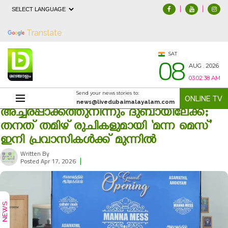
|
|
Powered by
Translate
08
SAT
AUG . 2026
03:02:39 AM
Send your news stories to:
ONLINE TV
news@livedubaimalayalam.com
അച്ചരപ്പാക്കത്തുനിന്നും ദുബായിലേക്ക്;
തനത് തമിഴ് രുചികളുമായി ‘മന്ന മെസ്’
ഇനി പ്രവാസികൾക്ക് മുന്നിൽ
Written By
|
236
Posted Apr 17, 2026
NEWS