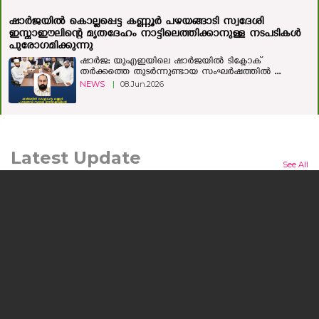
ഷാര്‍ജയില്‍ കൊല്ലപ്പെട്ട കണ്ണൂര്‍ പഴയങ്ങാടി സ്വദേശി
ഇസ്മാഈലിന്റെ മൃതദേഹം നാട്ടിലെത്തിക്കാനുള്ള നടപടികള്‍
പുരോഗമിക്കുന്നു
ഷാർജ: യുഎഇയിലെ ഷാർജയിൽ ടിക്ടോക്
തർക്കത്തെ തുടർന്നുണ്ടായ സംഘർഷത്തിൽ ...
NEWS
|
08.Jun.2026
Latest Update
See All
മനുഷ്യന്റെയും മൃഗത്തിന്റെയും ഒളിഞ്ഞിരിക്കുന്ന കഥയുമായി
'ലർക്ക്'; ചിത്രം ജൂലൈ 24ന് തിയറ്ററുകളിലേക്ക്
കൊച്ചി: പ്രമുഖ സംവിധായകനും നടനുമായ എം.എ.
നിഷാദ് കഥയെഴുതി സംവിധാനം ...
NEWS
|
10.Jul.2026
യുഎഇ സാമ്പത്തിക, ടൂറിസം മന്ത്രി അബ്ദുല്ല ബിന്‍ തൗഖ്
അല്‍ മര്‍റി ഹോട്ട്‌പാക്കിന്റെ നാഷണൽ ഇൻവെസ്റ്റ്മെന്റ്
പാർക്ക് ഫാക്ടറി സന്ദർശിച്ചു
ദുബായ്: യുഎഇ സാമ്പത്തിക ടൂറിസം മന്ത്രി