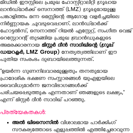
മിഡിൽ ഈസ്റ്റിലെ പ്രമുഖ ഹോസ്പിറ്റാലിറ്റി ഗ്രൂപ്പായ
ലാൻഡ്മാർക്ക് സെനാത്ത് (LMZ) ഗ്രൂപ്പുമായുള്ള
പങ്കാളിത്തം മന്ന മെസ്സിന്റെ ആഗോള വളർച്ചയിലെ
നിർണ്ണായക ചുവടുവെപ്പാണ്. ലാൻഡ്മാർക്ക്
ഹോട്ടൽസ്, സെനാത്ത് റിയൽ എസ്റ്റേറ്റ്, സംഗീത വെജ്
റെസ്റ്റോറന്റ് തുടങ്ങിയ പ്രമുഖ ബ്രാൻഡുകളുടെ
അമരക്കാരനായ
മിസ്റ്റർ ദീൻ സാദിഖിന്റെ (ഗ്രൂപ്പ്
ഡയറക്ടർ, LMZ Group)
നേതൃത്വത്തിലാണ് ഈ
പുതിയ സംരംഭം ദുബായിലെത്തുന്നത്.
"ഉയർന്ന ഗുണനിലവാരമുള്ളതും തനതുമായ
പ്രാദേശിക ഭക്ഷണ സംസ്കാരങ്ങൾ യുഎഇയിലെ
വൈവിധ്യമാർന്ന ജനവിഭാഗങ്ങൾക്ക്
പരിചയപ്പെടുത്തുക എന്നതാണ് ഞങ്ങളുടെ ലക്ഷ്യം,"
എന്ന് മിസ്റ്റർ ദീൻ സാദിഖ് പറഞ്ഞു.
പ്രത്യേകതകൾ:
അൽ ഖിസൈസിൽ
വിശാലമായ പാർക്കിംഗ്
സൗകര്യത്തോടെ എളുപ്പത്തിൽ എത്തിച്ചേരാവുന്ന