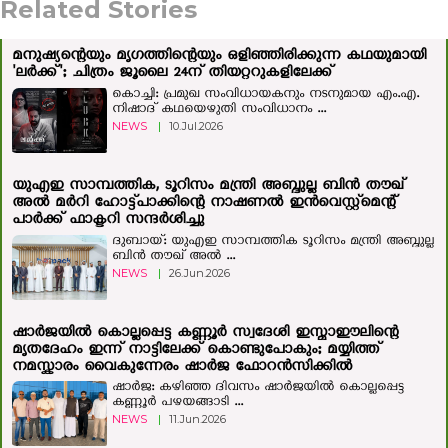
Related Stories
മനുഷ്യന്റെയും മൃഗത്തിന്റെയും ഒളിഞ്ഞിരിക്കുന്ന കഥയുമായി
'ലർക്ക്'; ചിത്രം ജൂലൈ 24ന് തിയറ്ററുകളിലേക്ക്
കൊച്ചി: പ്രമുഖ സംവിധായകനും നടനുമായ എം.എ.
നിഷാദ് കഥയെഴുതി സംവിധാനം ...
NEWS
|
10.Jul.2026
യുഎഇ സാമ്പത്തിക, ടൂറിസം മന്ത്രി അബ്ദുല്ല ബിന്‍ തൗഖ്
അല്‍ മര്‍റി ഹോട്ട്‌പാക്കിന്റെ നാഷണൽ ഇൻവെസ്റ്റ്മെന്റ്
പാർക്ക് ഫാക്ടറി സന്ദർശിച്ചു
ദുബായ്: യുഎഇ സാമ്പത്തിക ടൂറിസം മന്ത്രി അബ്ദുല്ല
ബിന്‍ തൗഖ് അല്‍ ...
NEWS
|
26.Jun.2026
ഷാർജയിൽ കൊല്ലപ്പെട്ട കണ്ണൂർ സ്വദേശി ഇസ്മാഈലിന്റെ
മൃതദേഹം ഇന്ന് നാട്ടിലേക്ക് കൊണ്ടുപോകും; മയ്യിത്ത്
നമസ്കാരം വൈകുന്നേരം ഷാർജ ഫോറൻസിക്കിൽ
ഷാർജ: കഴിഞ്ഞ ദിവസം ഷാര്‍ജയില്‍ കൊല്ലപ്പെട്ട
കണ്ണൂര്‍ പഴയങ്ങാടി ...
NEWS
|
11.Jun.2026