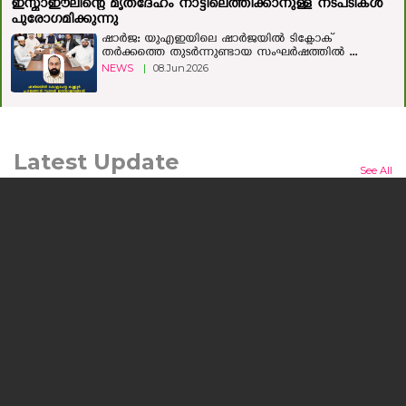
ഇസ്മാഈലിന്റെ മൃതദേഹം നാട്ടിലെത്തിക്കാനുള്ള നടപടികള്‍
പുരോഗമിക്കുന്നു
ഷാർജ: യുഎഇയിലെ ഷാർജയിൽ ടിക്ടോക്
തർക്കത്തെ തുടർന്നുണ്ടായ സംഘർഷത്തിൽ ...
NEWS
|
08.Jun.2026
Latest Update
See All
മനുഷ്യന്റെയും മൃഗത്തിന്റെയും ഒളിഞ്ഞിരിക്കുന്ന കഥയുമായി
'ലർക്ക്'; ചിത്രം ജൂലൈ 24ന് തിയറ്ററുകളിലേക്ക്
കൊച്ചി: പ്രമുഖ സംവിധായകനും നടനുമായ എം.എ.
നിഷാദ് കഥയെഴുതി സംവിധാനം ...
NEWS
|
10.Jul.2026
യുഎഇ സാമ്പത്തിക, ടൂറിസം മന്ത്രി അബ്ദുല്ല ബിന്‍ തൗഖ്
അല്‍ മര്‍റി ഹോട്ട്‌പാക്കിന്റെ നാഷണൽ ഇൻവെസ്റ്റ്മെന്റ്
പാർക്ക് ഫാക്ടറി സന്ദർശിച്ചു
ദുബായ്: യുഎഇ സാമ്പത്തിക ടൂറിസം മന്ത്രി
അബ്ദുല്ല ബിന്‍ തൗഖ് അല്‍ ...
NEWS
|
26.Jun.2026