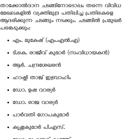
താക്കോൽദാന ചടങ്ങിനോടൊപ്പം തന്നെ വിവിധ
മേഖലകളിൽ വ്യക്തിമുദ്ര പതിപ്പിച്ച പ്രതിഭകളെ
ആദരിക്കുന്ന ചടങ്ങും നടക്കും. ചടങ്ങിൽ പ്രമുഖർ
പങ്കെടുക്കും:
എം. മുകേഷ്
(എം.എൽ.എ)
ടി.കെ. രാജീവ് കുമാർ
(സംവിധായകൻ)
ആർ. ചന്ദ്രശേഖരൻ
ഹാഷ്മി താജ് ഇബ്രാഹിം
ഡോ. ഉഷ വാര്യർ
ഡോ. രാജ വാര്യർ
പാർവതി ഗോപകുമാർ
കൃഷ്ണകുമാർ പി.എസ്.