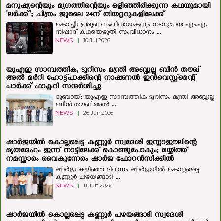
മനുഷ്യന്റെയും മൃഗത്തിന്റെയും ഒളിഞ്ഞിരിക്കുന്ന കഥയുമായി
'ലർക്ക്'; ചിത്രം ജൂലൈ 24ന് തിയറ്ററുകളിലേക്ക്
കൊച്ചി: പ്രമുഖ സംവിധായകനും നടനുമായ എം.എ.
നിഷാദ് കഥയെഴുതി സംവിധാനം ...
NEWS
|
10.Jul.2026
യുഎഇ സാമ്പത്തിക, ടൂറിസം മന്ത്രി അബ്ദുല്ല ബിന്‍ തൗഖ്
അല്‍ മര്‍റി ഹോട്ട്‌പാക്കിന്റെ നാഷണൽ ഇൻവെസ്റ്റ്മെന്റ്
പാർക്ക് ഫാക്ടറി സന്ദർശിച്ചു
ദുബായ്: യുഎഇ സാമ്പത്തിക ടൂറിസം മന്ത്രി അബ്ദുല്ല
ബിന്‍ തൗഖ് അല്‍ ...
NEWS
|
26.Jun.2026
ഷാർജയിൽ കൊല്ലപ്പെട്ട കണ്ണൂർ സ്വദേശി ഇസ്മാഈലിന്റെ
മൃതദേഹം ഇന്ന് നാട്ടിലേക്ക് കൊണ്ടുപോകും; മയ്യിത്ത്
നമസ്കാരം വൈകുന്നേരം ഷാർജ ഫോറൻസിക്കിൽ
ഷാർജ: കഴിഞ്ഞ ദിവസം ഷാര്‍ജയില്‍ കൊല്ലപ്പെട്ട
കണ്ണൂര്‍ പഴയങ്ങാടി ...
NEWS
|
11.Jun.2026
ഷാര്‍ജയില്‍ കൊല്ലപ്പെട്ട കണ്ണൂര്‍ പഴയങ്ങാടി സ്വദേശി