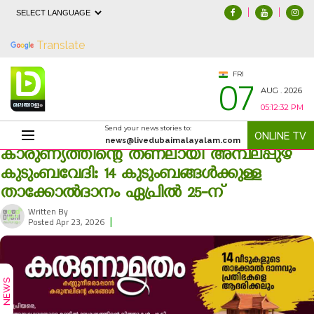
|
|
Powered by
Translate
07
FRI
AUG . 2026
05:12:32 PM
Send your news stories to:
ONLINE TV
news@livedubaimalayalam.com
കാരുണ്യത്തിന്റെ തണലായി അമ്പലപ്പുഴ
കുടുംബവേദി: 14 കുടുംബങ്ങൾക്കുള്ള
താക്കോൽദാനം ഏപ്രിൽ 25-ന്
Written By
|
274
Posted Apr 23, 2026
NEWS