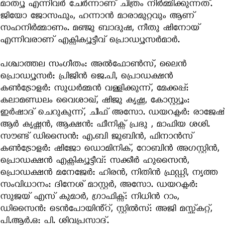
മാത്യൂ എന്നിവര്‍ ചേര്‍ന്നാണ് ചിത്രം നിര്‍മ്മിക്കുന്നത്.
ജിയോ ജോസഫും, ഹന്നാൻ മാരാമുറ്റവും ആണ്
സഹനിർമ്മാണം. മഞ്ജു ബാദുഷ, നീതു ഷിനോയ്
എന്നിവരാണ് എക്സിക്യൂട്ടീവ് പ്രൊഡ്യൂസർമാർ.
പശ്ചാത്തല സംഗീതം: അൽഫോൺസ്, ലൈൻ
പ്രൊഡ്യൂസർ: പ്രിജിൻ ജെ.പി, പ്രൊഡക്ഷൻ
കൺട്രോളർ: സുധർമ്മൻ വള്ളിക്കുന്ന്, മേക്കപ്പ്:
കലാമണ്ഡലം വൈശാഖ്, ഷിജു കൃഷ്ണ, കോസ്റ്റ്യൂം:
ഇർഷാദ് ചെറുകുന്ന്, ചീഫ് അസോ. ഡയറക്ടർ: രാജേഷ്
ആർ കൃഷ്ണൻ, ആക്ഷൻ: ഫീനിക്സ് പ്രഭു , മാഫിയ ശശി.
സൗണ്ട് ഡിസൈൻ: എ.ബി ജുബിൻ, ഫിനാൻസ്
കൺട്രോളർ: ഷിജോ ഡൊമിനിക്, റോബിൻ അഗസ്റ്റിൻ,
പ്രൊഡക്ഷൻ എക്സിക്യൂട്ടീവ്: സക്കീർ ഹുസൈൻ,
പ്രൊഡക്ഷൻ മനേജേർ: ഹിരൻ, നിതിൻ ഫ്രഡ്ഡി, നൃത്ത
സംവിധാനം: ദിനേശ് മാസ്റ്റർ, അസോ. ഡയറക്ടർ:
സുജയ് എസ് കുമാർ, ഗ്രാഫിക്സ്: നിധിൻ റാം,
ഡിസൈൻ: ടെൻപോയിൻ്റ്, സ്റ്റിൽസ്: അജി മസ്ക്കറ്റ്,
പി.ആർ.ഒ: പി. ശിവപ്രസാദ്.