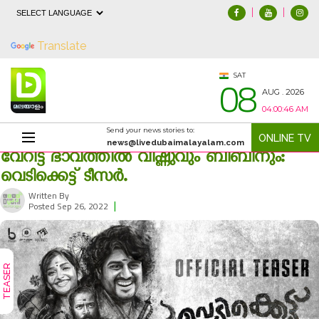
|
|
Powered by
Translate
08
SAT
AUG . 2026
04:00:47 AM
Send your news stories to:
ONLINE TV
news@livedubaimalayalam.com
വേറിട്ട ഭാവത്തില്‍ വിഷ്ണുവും ബിബിനും:
വെടിക്കെട്ട് ടീസര്‍.
Written By
|
2190
Posted Sep 26, 2022
TEASER