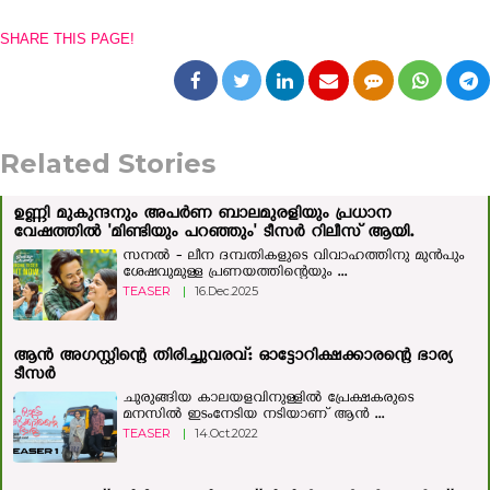
SHARE THIS PAGE!
Related Stories
ഉണ്ണി മുകുന്ദനും അപർണ ബാലമുരളിയും പ്രധാന
വേഷത്തിൽ 'മിണ്ടിയും പറഞ്ഞും' ടീസർ റിലീസ് ആയി.
സനൽ - ലീന ദമ്പതികളുടെ വിവാഹത്തിനു മുൻപും
ശേഷവുമുള്ള പ്രണയത്തിന്റെയും ...
TEASER
|
16.Dec.2025
ആന്‍ അഗസ്റ്റിന്റെ തിരിച്ചുവരവ്: ഓട്ടോറിക്ഷക്കാരന്റെ ഭാര്യ
ടീസര്‍
ചുരുങ്ങിയ കാലയളവിനുള്ളില്‍ പ്രേക്ഷകരുടെ
മനസില്‍ ഇടംനേടിയ നടിയാണ് ആന്‍ ...
TEASER
|
14.Oct.2022