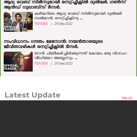
ആദ്യ വെബ് സിരീസുമായി നെറ്റ്ഫ്ലിക്സില്‍ ദുല്‍ഖര്‍. ഗണ്‍സ്
ആന്‍ഡ് ഗുലാബ്‍സ് ടീസര്‍.
കരിയറിലെ ആദ്യ വെബ് സിരീസുമായി ദുല്‍ഖര്‍
സല്‍മാന്‍. നെറ്റ്ഫ്ലിക്സിനു ...
TEASER
|
29.Sep.2022
സംവിധാനം ഗൗതം മേനോന്‍; നയന്‍താരയുടെ
ജീവിതവഴികള്‍ നെറ്റ്ഫ്ലിക്സില്‍ ടീസര്‍.
താന്‍ ചിത്രീകരിച്ചിരിക്കുന്നത് കേവലം ഒരു വിവാഹ
വീഡിയോ അല്ലെന്നും ...
TEASER
|
29.Sep.2022
Latest Update
See All
മനുഷ്യന്റെയും മൃഗത്തിന്റെയും ഒളിഞ്ഞിരിക്കുന്ന കഥയുമായി
'ലർക്ക്'; ചിത്രം ജൂലൈ 24ന് തിയറ്ററുകളിലേക്ക്
കൊച്ചി: പ്രമുഖ സംവിധായകനും നടനുമായ എം.എ.
നിഷാദ് കഥയെഴുതി സംവിധാനം ...
NEWS
|
10.Jul.2026