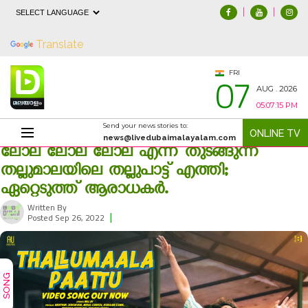
|
|
Powered by
Translate
07
FRI
AUG . 2026
05:07:16 PM
Send your news stories to:
ONLINE TV
news@livedubaimalayalam.com
ലോല ലോല ലോല എന്ന് തുടങ്ങുന്ന
തല്ലുമാലയിലെ തല്ലുപാട്ട് എത്തി;
ഏറ്റെടുത്ത് ആരാധകർ.
Written By
|
2414
Posted Sep 26, 2022
SONG