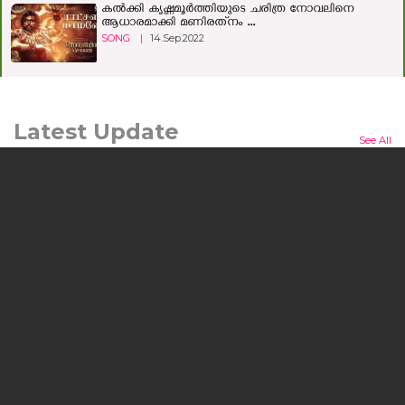
കല്‍ക്കി കൃഷ്ണമൂര്‍ത്തിയുടെ ചരിത്ര നോവലിനെ
ആധാരമാക്കി മണിരത്‌നം ...
SONG
|
14.Sep.2022
Latest Update
See All
മനുഷ്യന്റെയും മൃഗത്തിന്റെയും ഒളിഞ്ഞിരിക്കുന്ന കഥയുമായി
'ലർക്ക്'; ചിത്രം ജൂലൈ 24ന് തിയറ്ററുകളിലേക്ക്
കൊച്ചി: പ്രമുഖ സംവിധായകനും നടനുമായ എം.എ.
നിഷാദ് കഥയെഴുതി സംവിധാനം ...
NEWS
|
10.Jul.2026
യുഎഇ സാമ്പത്തിക, ടൂറിസം മന്ത്രി അബ്ദുല്ല ബിന്‍ തൗഖ്
അല്‍ മര്‍റി ഹോട്ട്‌പാക്കിന്റെ നാഷണൽ ഇൻവെസ്റ്റ്മെന്റ്
പാർക്ക് ഫാക്ടറി സന്ദർശിച്ചു
ദുബായ്: യുഎഇ സാമ്പത്തിക ടൂറിസം മന്ത്രി
അബ്ദുല്ല ബിന്‍ തൗഖ് അല്‍ ...
NEWS
|
26.Jun.2026
ഷാർജയിൽ കൊല്ലപ്പെട്ട കണ്ണൂർ സ്വദേശി ഇസ്മാഈലിന്റെ