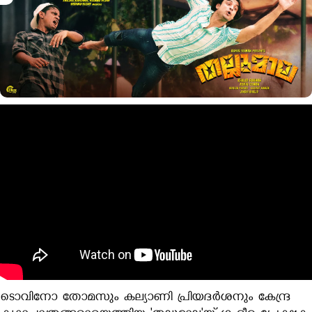
ടൊവിനോ തോമസും കല്യാണി പ്രിയദർശനും കേന്ദ്ര