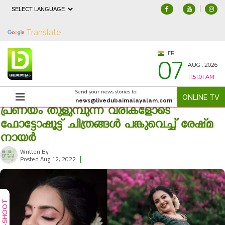
|
|
Powered by
Translate
07
FRI
AUG . 2026
11:51:02 AM
Send your news stories to:
ONLINE TV
news@livedubaimalayalam.com
പ്രണയം തുളുമ്പുന്ന വരികളോടെ
ഫോട്ടോഷൂട്ട് ചിത്രങ്ങള്‍ പങ്കുവെച്ച് രേഷ്‍മ
നായര്‍
Written By
|
2767
Posted Aug 12, 2022
PHOTO-SHOOT