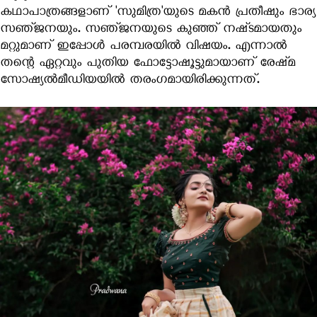
കഥാപാത്രങ്ങളാണ് 'സുമിത്ര'യുടെ മകന്‍ പ്രതീഷും ഭാര്യ
സഞ്‍ജനയും. സഞ്‍ജനയുടെ കുഞ്ഞ് നഷ്‍ടമായതും
മറ്റുമാണ് ഇപ്പോള്‍ പരമ്പരയില്‍ വിഷയം. എന്നാല്‍
തന്റെ ഏറ്റവും പുതിയ ഫോട്ടോഷൂട്ടുമായാണ് രേഷ്‍മ
സോഷ്യല്‍മീഡിയയില്‍ തരംഗമായിരിക്കുന്നത്.