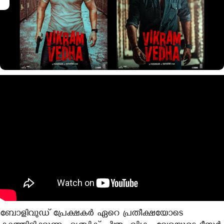
ബോളിവുഡ് പ്രേക്ഷകർ ഏറെ പ്രതീക്ഷയോടെ