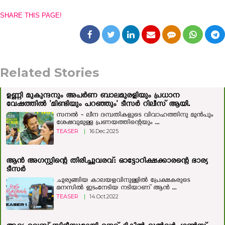
SHARE THIS PAGE!
Related Stories
ഉണ്ണി മുകുന്ദനും അപർണ ബാലമുരളിയും പ്രധാന
വേഷത്തിൽ 'മിണ്ടിയും പറഞ്ഞും' ടീസർ റിലീസ് ആയി.
സനൽ - ലീന ദമ്പതികളുടെ വിവാഹത്തിനു മുൻപും
ശേഷവുമുള്ള പ്രണയത്തിന്റെയും ...
TEASER
|
16.Dec.2025
ആന്‍ അഗസ്റ്റിന്റെ തിരിച്ചുവരവ്: ഓട്ടോറിക്ഷക്കാരന്റെ ഭാര്യ
ടീസര്‍
ചുരുങ്ങിയ കാലയളവിനുള്ളില്‍ പ്രേക്ഷകരുടെ
മനസില്‍ ഇടംനേടിയ നടിയാണ് ആന്‍ ...
TEASER
|
14.Oct.2022