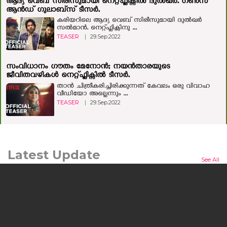
ആദ്യ വെബ് സിരീസുമായി നെറ്റ്ഫ്ലിക്സില്‍ ദുല്‍ഖര്‍. ഗണ്‍സ്
ആന്‍ഡ് ഗുലാബ്‍സ് ടീസര്‍.
കരിയറിലെ ആദ്യ വെബ് സിരീസുമായി ദുല്‍ഖര്‍
സല്‍മാന്‍. നെറ്റ്ഫ്ലിക്സിനു ...
TEASER
|
29.Sep.2022
സംവിധാനം ഗൗതം മേനോന്‍; നയന്‍താരയുടെ
ജീവിതവഴികള്‍ നെറ്റ്ഫ്ലിക്സില്‍ ടീസര്‍.
താന്‍ ചിത്രീകരിച്ചിരിക്കുന്നത് കേവലം ഒരു വിവാഹ
വീഡിയോ അല്ലെന്നും ...
TEASER
|
29.Sep.2022
Latest Update
See All
മനുഷ്യന്റെയും മൃഗത്തിന്റെയും ഒളിഞ്ഞിരിക്കുന്ന കഥയുമായി
'ലർക്ക്'; ചിത്രം ജൂലൈ 24ന് തിയറ്ററുകളിലേക്ക്
കൊച്ചി: പ്രമുഖ സംവിധായകനും നടനുമായ എം.എ.
നിഷാദ് കഥയെഴുതി സംവിധാനം ...
NEWS
|
10.Jul.2026