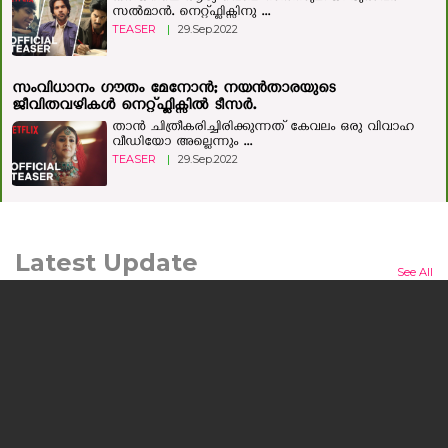
സല്‍മാന്‍. നെറ്റ്ഫ്ലിക്സിനു ...
TEASER
|
29.Sep.2022
സംവിധാനം ഗൗതം മേനോന്‍; നയന്‍താരയുടെ
ജീവിതവഴികള്‍ നെറ്റ്ഫ്ലിക്സില്‍ ടീസര്‍.
താന്‍ ചിത്രീകരിച്ചിരിക്കുന്നത് കേവലം ഒരു വിവാഹ
വീഡിയോ അല്ലെന്നും ...
TEASER
|
29.Sep.2022
Latest Update
See All
മനുഷ്യന്റെയും മൃഗത്തിന്റെയും ഒളിഞ്ഞിരിക്കുന്ന കഥയുമായി
'ലർക്ക്'; ചിത്രം ജൂലൈ 24ന് തിയറ്ററുകളിലേക്ക്
കൊച്ചി: പ്രമുഖ സംവിധായകനും നടനുമായ എം.എ.
നിഷാദ് കഥയെഴുതി സംവിധാനം ...
NEWS
|
10.Jul.2026
യുഎഇ സാമ്പത്തിക, ടൂറിസം മന്ത്രി അബ്ദുല്ല ബിന്‍ തൗഖ്
അല്‍ മര്‍റി ഹോട്ട്‌പാക്കിന്റെ നാഷണൽ ഇൻവെസ്റ്റ്മെന്റ്