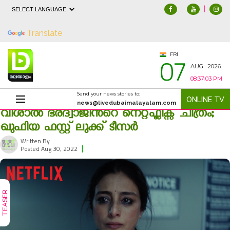
|
|
Powered by
Translate
07
FRI
AUG . 2026
08:37:03 PM
Send your news stories to:
ONLINE TV
news@livedubaimalayalam.com
വിശാല്‍ ഭരദ്വാജിന്‍റെ നെറ്റ്ഫ്ലിക്സ് ചിത്രം;
ഖുഫിയ ഫസ്റ്റ് ലുക്ക് ടീസര്‍
Written By
|
1080
Posted Aug 30, 2022
TEASER