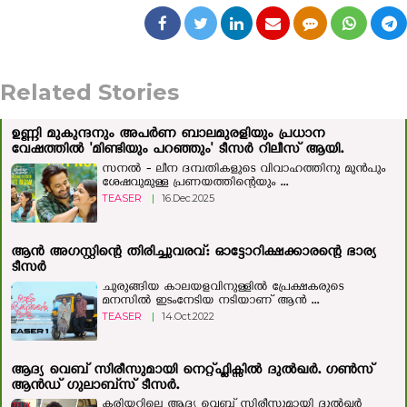
Related Stories
ഉണ്ണി മുകുന്ദനും അപർണ ബാലമുരളിയും പ്രധാന
വേഷത്തിൽ 'മിണ്ടിയും പറഞ്ഞും' ടീസർ റിലീസ് ആയി.
സനൽ - ലീന ദമ്പതികളുടെ വിവാഹത്തിനു മുൻപും
ശേഷവുമുള്ള പ്രണയത്തിന്റെയും ...
TEASER
|
16.Dec.2025
ആന്‍ അഗസ്റ്റിന്റെ തിരിച്ചുവരവ്: ഓട്ടോറിക്ഷക്കാരന്റെ ഭാര്യ
ടീസര്‍
ചുരുങ്ങിയ കാലയളവിനുള്ളില്‍ പ്രേക്ഷകരുടെ
മനസില്‍ ഇടംനേടിയ നടിയാണ് ആന്‍ ...
TEASER
|
14.Oct.2022
ആദ്യ വെബ് സിരീസുമായി നെറ്റ്ഫ്ലിക്സില്‍ ദുല്‍ഖര്‍. ഗണ്‍സ്
ആന്‍ഡ് ഗുലാബ്‍സ് ടീസര്‍.
കരിയറിലെ ആദ്യ വെബ് സിരീസുമായി ദുല്‍ഖര്‍