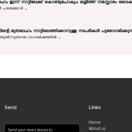
േഹം ഇന്ന് നാട്ടിലേക്ക് കൊണ്ടുപോകും; മയ്യിത്ത് നമസ്കാരം
‍ പഴയങ്ങാടി ...
ലിന്റെ മൃതദേഹം നാട്ടിലെത്തിക്കാനുള്ള നടപടികള്‍ പുരോഗമിക്കുന്
ുടർന്നുണ്ടായ സംഘർഷത്തിൽ ...
Send
Links
Home
About us
Send your news stories to