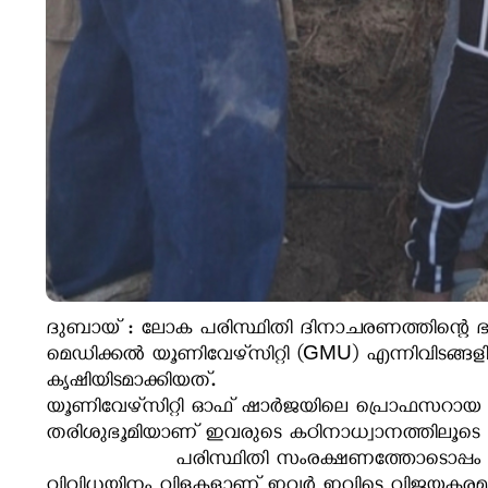
ദുബായ് : ലോക പരിസ്ഥിതി ദിനാചരണത്തിന്റെ ഭാ
മെഡിക്കൽ യൂണിവേഴ്സിറ്റി (GMU) എന്നിവിടങ്ങളി
കൃഷിയിടമാക്കിയത്.
​യൂണിവേഴ്സിറ്റി ഓഫ് ഷാർജയിലെ പ്രൊഫസറായ ഡോ. 
തരിശുഭൂമിയാണ് ഇവരുടെ കഠിനാധ്വാനത്തിലൂടെ വ
പരിസ്ഥിതി സംരക്ഷണത്തോടൊപ്പം ഭക്ഷ്യസ്വയംപര്
വിവിധയിനം വിളകളാണ് ഇവർ ഇവിടെ വിജയകരമായി