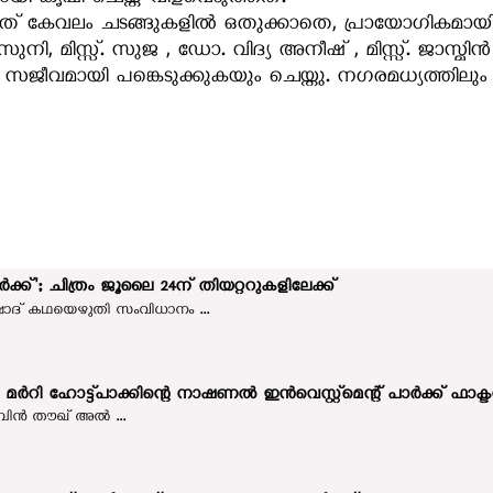
ണ്ടത് കേവലം ചടങ്ങുകളിൽ ഒതുക്കാതെ, പ്രായോഗികമാ
ി, മിസ്സ്. സുജ , ഡോ. വിദ്യ അനീഷ് , മിസ്സ്. ജാസ്മിൻ
വമായി പങ്കെടുക്കുകയും ചെയ്തു. നഗരമധ്യത്തിലും 
ക്ക്'; ചിത്രം ജൂലൈ 24ന് തിയറ്ററുകളിലേക്ക്
ാദ് കഥയെഴുതി സംവിധാനം ...
ര്‍റി ഹോട്ട്‌പാക്കിന്റെ നാഷണൽ ഇൻവെസ്റ്റ്മെന്റ് പാർക്ക് ഫാക്ടറ
ന്‍ തൗഖ് അല്‍ ...