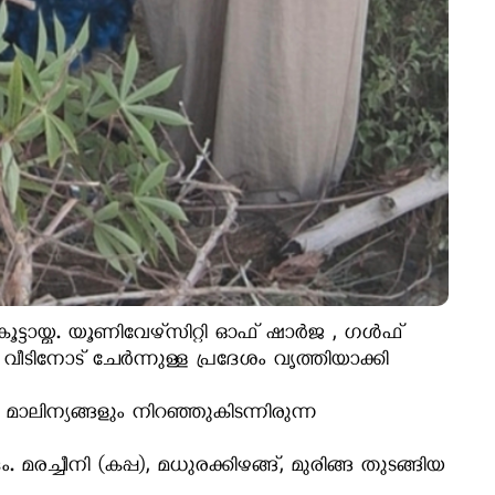
്ടായ്മ. യൂണിവേഴ്സിറ്റി ഓഫ് ഷാർജ , ഗൾഫ്
ടിനോട് ചേർന്നുള്ള പ്രദേശം വൃത്തിയാക്കി
ലിന്യങ്ങളും നിറഞ്ഞുകിടന്നിരുന്ന
നി (കപ്പ), മധുരക്കിഴങ്ങ്, മുരിങ്ങ തുടങ്ങിയ