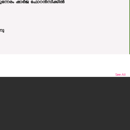
 വൈകുന്നേരം ഷാർജ ഫോറൻസിക്കിൽ
നു
See All