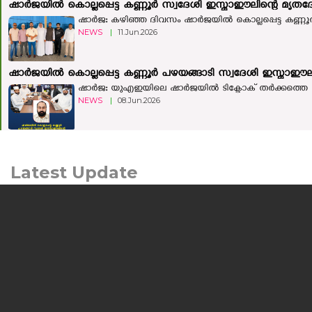
ഷാർജയിൽ കൊല്ലപ്പെട്ട കണ്ണൂർ സ്വദേശി ഇസ്മാഈലിന്റെ മൃതദ
ഷാർജ: കഴിഞ്ഞ ദിവസം ഷാര്‍ജയില്‍ കൊല്ലപ്പെട്ട കണ്ണൂര്
NEWS
|
11.Jun.2026
ഷാര്‍ജയില്‍ കൊല്ലപ്പെട്ട കണ്ണൂര്‍ പഴയങ്ങാടി സ്വദേശി ഇസ്മാഈ
ഷാർജ: യുഎഇയിലെ ഷാർജയിൽ ടിക്ടോക് തർക്കത്തെ ത
NEWS
|
08.Jun.2026
Latest Update
മനുഷ്യന്റെയും മൃഗത്തിന്റെയും ഒളിഞ്ഞിരിക്കുന്ന കഥയുമായി
'ലർക്ക്'; ചിത്രം ജൂലൈ 24ന് തിയറ്ററുകളിലേക്ക്
കൊച്ചി: പ്രമുഖ സംവിധായകനും നടനുമായ എം.എ.
നിഷാദ് കഥയെഴുതി സംവിധാനം ...
NEWS
|
10.Jul.2026
യുഎഇ സാമ്പത്തിക, ടൂറിസം മന്ത്രി അബ്ദുല്ല ബിന്‍ തൗഖ്
അല്‍ മര്‍റി ഹോട്ട്‌പാക്കിന്റെ നാഷണൽ ഇൻവെസ്റ്റ്മെന്റ്
പാർക്ക് ഫാക്ടറി സന്ദർശിച്ചു