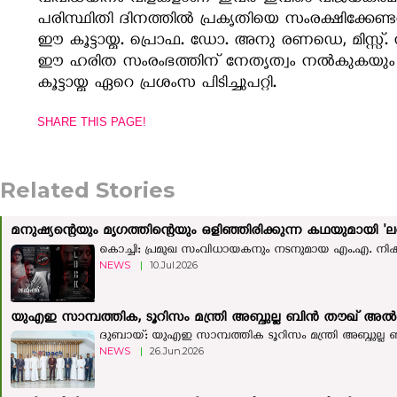
​പരിസ്ഥിതി ദിനത്തിൽ പ്രകൃതിയെ സംരക്ഷിക്കേ
ഈ കൂട്ടായ്മ. പ്രൊഫ. ഡോ. അനു രണഡെ, മിസ്സ്. സുന
ഈ ഹരിത സംരംഭത്തിന് നേതൃത്വം നൽകുകയും സജീ
കൂട്ടായ്മ ഏറെ പ്രശംസ പിടിച്ചുപറ്റി.
SHARE THIS PAGE!
Related Stories
മനുഷ്യന്റെയും മൃഗത്തിന്റെയും ഒളിഞ്ഞിരിക്കുന്ന കഥയുമായി 'ലർ
കൊച്ചി: പ്രമുഖ സംവിധായകനും നടനുമായ എം.എ. നിഷ
NEWS
|
10.Jul.2026
യുഎഇ സാമ്പത്തിക, ടൂറിസം മന്ത്രി അബ്ദുല്ല ബിന്‍ തൗഖ് അല്‍ മ
ദുബായ്: യുഎഇ സാമ്പത്തിക ടൂറിസം മന്ത്രി അബ്ദുല്ല ബി
NEWS
|
26.Jun.2026