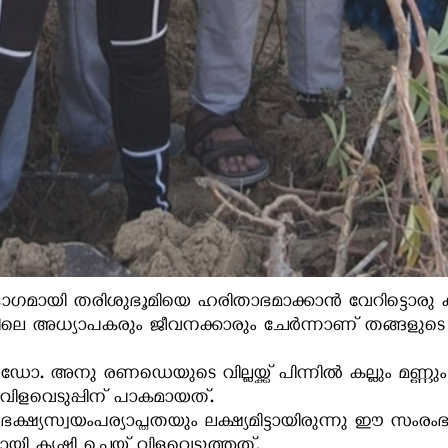
ഗമായി തരിശുഭൂമിയെ ഹരിതാഭമാക്കാൻ വേറിട്ടൊരു കൂട
ലെ അധ്യാപകരും ജീവനക്കാരും ചേർന്നാണ് തങ്ങളുടെ വീ
അനു രണഡെയുടെ വില്ലയ്ക്ക് പിന്നിൽ കല്ലും മണ്ണും മാ
ിളവെടുപ്പിന് പാകമായത്.
യാപ്തതയും ലക്ഷ്യമിട്ടായിരുന്നു ഈ സംരംഭം. മരച്ചീ
 കൃഷി ചെയ്ത് വിളവെടുത്തത്.