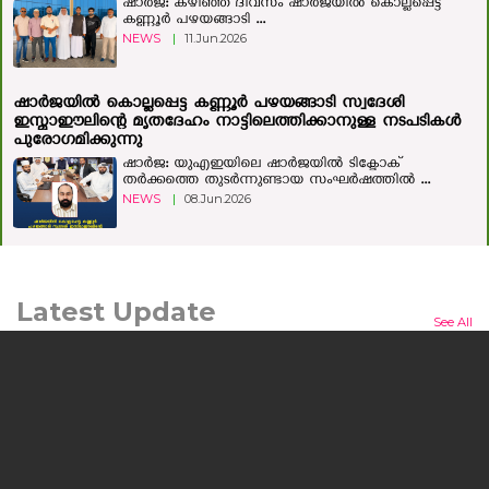
ഷാർജ: കഴിഞ്ഞ ദിവസം ഷാര്‍ജയില്‍ കൊല്ലപ്പെട്ട
കണ്ണൂര്‍ പഴയങ്ങാടി ...
NEWS
|
11.Jun.2026
ഷാര്‍ജയില്‍ കൊല്ലപ്പെട്ട കണ്ണൂര്‍ പഴയങ്ങാടി സ്വദേശി
ഇസ്മാഈലിന്റെ മൃതദേഹം നാട്ടിലെത്തിക്കാനുള്ള നടപടികള്‍
പുരോഗമിക്കുന്നു
ഷാർജ: യുഎഇയിലെ ഷാർജയിൽ ടിക്ടോക്
തർക്കത്തെ തുടർന്നുണ്ടായ സംഘർഷത്തിൽ ...
NEWS
|
08.Jun.2026
Latest Update
See All
മനുഷ്യന്റെയും മൃഗത്തിന്റെയും ഒളിഞ്ഞിരിക്കുന്ന കഥയുമായി
'ലർക്ക്'; ചിത്രം ജൂലൈ 24ന് തിയറ്ററുകളിലേക്ക്
കൊച്ചി: പ്രമുഖ സംവിധായകനും നടനുമായ എം.എ.
നിഷാദ് കഥയെഴുതി സംവിധാനം ...
NEWS
|
10.Jul.2026
യുഎഇ സാമ്പത്തിക, ടൂറിസം മന്ത്രി അബ്ദുല്ല ബിന്‍ തൗഖ്