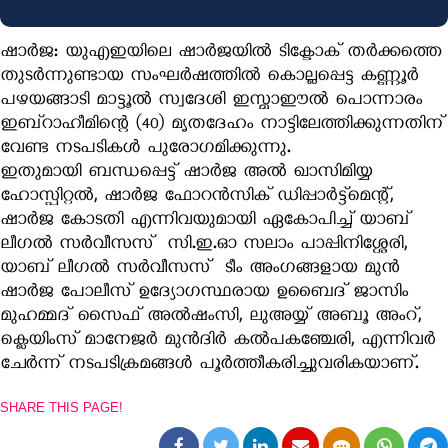
ഷാർജ: യുഎഇയിലെ ഷാർജയിൽ ടിക്ടോക് തർക്കത്തെ
തുടർന്നുണ്ടായ സംഘർഷത്തിൽ കൊല്ലപ്പെട്ട കണ്ണൂർ
പഴയങ്ങാടി മാട്ടൂൽ സ്വദേശി ഇസ്മാഈല്‍ പൊന്നാരം
ഇബ്‌റാഹീമിന്റെ (40) മൃതദേഹം നാട്ടിലേത്തിക്കുന്നതിന്
വേണ്ട നടപടികള്‍ പുരോഗമിക്കുന്നു.
ഇതുമായി ബന്ധപ്പെട്ട് ഷാര്‍ജ അല്‍ ഖാസിമിയ്യ
ഹോസ്പിറ്റല്‍, ഷാര്‍ജ ഫോറന്‍സിക് ഡിപ്പാര്‍ട്ട്‌മെന്റ്,
ഷാര്‍ജ കോടതി എന്നിവയുമായി ഏകോപിച്ച് യാബ്
ലീഗല്‍ സര്‍വീസസ് സി.ഇ.ഓ സലാം പാപ്പിനിശ്ശേരി,
യാബ് ലീഗല്‍ സര്‍വീസസ് ടീം അംഗങ്ങളായ മുന്‍
ഷാര്‍ജ പോലീസ് ഉദ്യോഗസ്ഥരായ ഉബൈദ് ജാസിം
മുഹമ്മദ് സൈഫ് അല്‍ഷംസി, ലുഅയ്യ് അബൂ അംറ്,
ക്ലെയിംസ് മാനേജര്‍ മുൻദിർ കൽപകഞ്ചേരി, എന്നിവര്‍
ചേര്‍ന്ന്‌ നടപടിക്രമങ്ങള്‍ പൂര്‍ത്തീകരിച്ചുവരികയാണ്.
SHARE THIS PAGE!