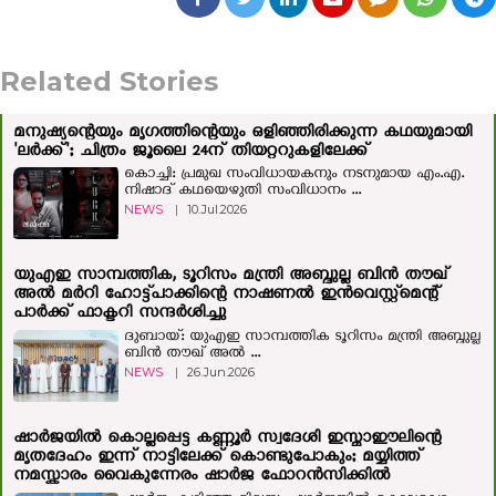
Related Stories
മനുഷ്യന്റെയും മൃഗത്തിന്റെയും ഒളിഞ്ഞിരിക്കുന്ന കഥയുമായി
'ലർക്ക്'; ചിത്രം ജൂലൈ 24ന് തിയറ്ററുകളിലേക്ക്
കൊച്ചി: പ്രമുഖ സംവിധായകനും നടനുമായ എം.എ.
നിഷാദ് കഥയെഴുതി സംവിധാനം ...
NEWS
|
10.Jul.2026
യുഎഇ സാമ്പത്തിക, ടൂറിസം മന്ത്രി അബ്ദുല്ല ബിന്‍ തൗഖ്
അല്‍ മര്‍റി ഹോട്ട്‌പാക്കിന്റെ നാഷണൽ ഇൻവെസ്റ്റ്മെന്റ്
പാർക്ക് ഫാക്ടറി സന്ദർശിച്ചു
ദുബായ്: യുഎഇ സാമ്പത്തിക ടൂറിസം മന്ത്രി അബ്ദുല്ല
ബിന്‍ തൗഖ് അല്‍ ...
NEWS
|
26.Jun.2026
ഷാർജയിൽ കൊല്ലപ്പെട്ട കണ്ണൂർ സ്വദേശി ഇസ്മാഈലിന്റെ
മൃതദേഹം ഇന്ന് നാട്ടിലേക്ക് കൊണ്ടുപോകും; മയ്യിത്ത്
നമസ്കാരം വൈകുന്നേരം ഷാർജ ഫോറൻസിക്കിൽ