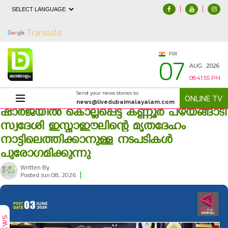
|
|
Powered by
Translate
07
FRI
AUG . 2026
08:41:56 PM
Send your news stories to:
ONLINE TV
news@livedubaimalayalam.com
ഷാര്‍ജയില്‍ കൊല്ലപ്പെട്ട കണ്ണൂര്‍ പഴയങ്ങാടി
സ്വദേശി ഇസ്മാഈലിന്റെ മൃതദേഹം
നാട്ടിലെത്തിക്കാനുള്ള നടപടികള്‍
പുരോഗമിക്കുന്നു
Written By
|
167
Posted Jun 08, 2026
NEWS