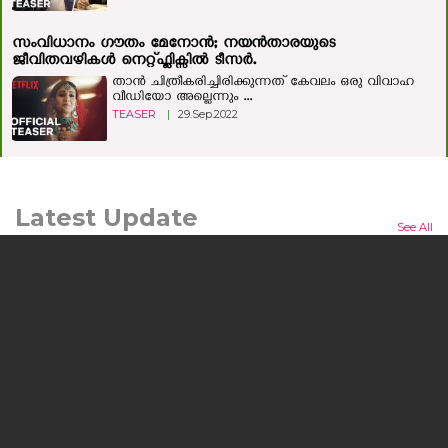
സംവിധാനം ഗൗതം മേനോന്‍; നയന്‍താരയുടെ
ജീവിതവഴികള്‍ നെറ്റ്ഫ്ലിക്സില്‍ ടീസര്‍.
താന്‍ ചിത്രീകരിച്ചിരിക്കുന്നത് കേവലം ഒരു വിവാഹ
വീഡിയോ അല്ലെന്നും ...
TEASER
|
29.Sep.2022
Latest Update
See All
മനുഷ്യന്റെയും മൃഗത്തിന്റെയും ഒളിഞ്ഞിരിക്കുന്ന കഥയുമായി
'ലർക്ക്'; ചിത്രം ജൂലൈ 24ന് തിയറ്ററുകളിലേക്ക്
കൊച്ചി: പ്രമുഖ സംവിധായകനും നടനുമായ എം.എ.
നിഷാദ് കഥയെഴുതി സംവിധാനം ...
NEWS
|
10.Jul.2026
യുഎഇ സാമ്പത്തിക, ടൂറിസം മന്ത്രി അബ്ദുല്ല ബിന്‍ തൗഖ്
അല്‍ മര്‍റി ഹോട്ട്‌പാക്കിന്റെ നാഷണൽ ഇൻവെസ്റ്റ്മെന്റ്
പാർക്ക് ഫാക്ടറി സന്ദർശിച്ചു
ദുബായ്: യുഎഇ സാമ്പത്തിക ടൂറിസം മന്ത്രി
അബ്ദുല്ല ബിന്‍ തൗഖ് അല്‍ ...