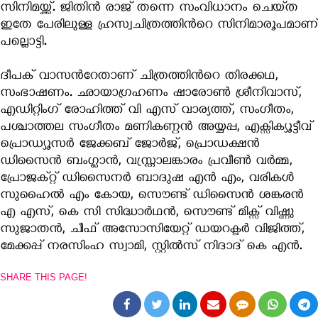
സിനിമയ്ക്ക്. ജിതിന്‍ രാജ് തന്നെ സംവിധാനം ചെയ്‍ത
ഇതേ പേരിലുള്ള ഹ്രസ്വചിത്രത്തിന്‍റെ സിനിമാരൂപമാണ്
പല്ലൊട്ടി.
ദീപക് വാസന്‍റേതാണ് ചിത്രത്തിന്‍റെ തിരക്കഥ,
സംഭാഷണം. ഛായാഗ്രഹണം ഷാരോണ്‍ ശ്രീനിവാസ്,
എഡിറ്റിംഗ് രോഹിത്ത് വി എസ് വാര്യത്ത്, സംഗീതം,
പശ്ചാത്തല സംഗീതം മണികണ്ഠന്‍ അയ്യപ്പ, എക്സിക്യൂട്ടീവ്
പ്രൊഡ്യൂസര്‍ ജേക്കബ് ജോര്‍ജ്, പ്രൊഡക്ഷന്‍
ഡിസൈന്‍ ബംഗ്ലാന്‍, വസ്ത്രാലങ്കാരം പ്രവീണ്‍ വര്‍മ്മ,
പ്രോജക്റ്റ് ഡിസൈനര്‍ ബാദുഷ എന്‍ എം, വരികള്‍
സുഹൈല്‍ എം കോയ, സൌണ്ട് ഡിസൈന്‍ ശങ്കരന്‍
എ എസ്, കെ സി സിദ്ധാര്‍ഥന്‍, സൌണ്ട് മിക്സ് വിഷ്ണു
സുജാതന്‍, ചീഫ് അസോസിയേറ്റ് ഡയറക്ടര്‍ വിജിത്ത്,
മേക്കപ്പ് നരസിംഹ സ്വാമി, സ്റ്റില്‍സ് നിദാദ് കെ എന്‍.
SHARE THIS PAGE!