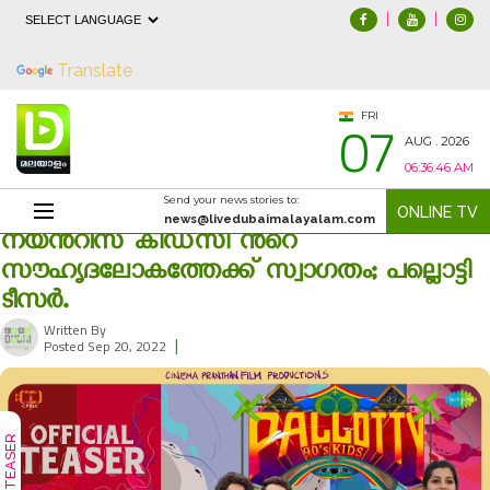
|
|
Powered by
Translate
07
FRI
AUG . 2026
06:36:46 AM
Send your news stories to:
ONLINE TV
news@livedubaimalayalam.com
നയന്‍റീസ് കിഡ്‍സി ന്‍റെ
സൗഹൃദലോകത്തേക്ക് സ്വാഗതം; പല്ലൊട്ടി
ടീസര്‍.
Written By
|
2377
Posted Sep 20, 2022
TEASER