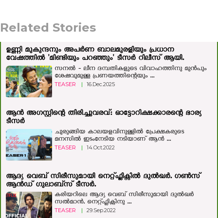
Related Stories
ഉണ്ണി മുകുന്ദനും അപർണ ബാലമുരളിയും പ്രധാന
വേഷത്തിൽ 'മിണ്ടിയും പറഞ്ഞും' ടീസർ റിലീസ് ആയി.
സനൽ - ലീന ദമ്പതികളുടെ വിവാഹത്തിനു മുൻപും
ശേഷവുമുള്ള പ്രണയത്തിന്റെയും ...
TEASER
|
16.Dec.2025
ആന്‍ അഗസ്റ്റിന്റെ തിരിച്ചുവരവ്: ഓട്ടോറിക്ഷക്കാരന്റെ ഭാര്യ
ടീസര്‍
ചുരുങ്ങിയ കാലയളവിനുള്ളില്‍ പ്രേക്ഷകരുടെ
മനസില്‍ ഇടംനേടിയ നടിയാണ് ആന്‍ ...
TEASER
|
14.Oct.2022
ആദ്യ വെബ് സിരീസുമായി നെറ്റ്ഫ്ലിക്സില്‍ ദുല്‍ഖര്‍. ഗണ്‍സ്
ആന്‍ഡ് ഗുലാബ്‍സ് ടീസര്‍.
കരിയറിലെ ആദ്യ വെബ് സിരീസുമായി ദുല്‍ഖര്‍
സല്‍മാന്‍. നെറ്റ്ഫ്ലിക്സിനു ...
TEASER
|
29.Sep.2022