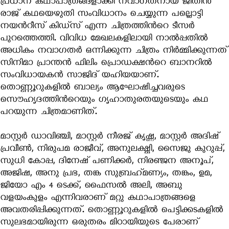
പ്രധാന കഥാപാത്രങ്ങളാക്കി നവാഗതനായ ജിതിന്‍
രാജ് കഥയെഴുതി സംവിധാനം ചെയ്യുന്ന പല്ലൊട്ടി
നയന്‍റീസ് കിഡ്‍സ് എന്ന ചിത്രത്തിന്‍റെ ടീസര്‍
പുറത്തെത്തി. വിവിധ മേഖലകളിലായി നാല്‍പ്പതില്‍
അധികം നവാഗതര്‍ ഒന്നിക്കുന്ന ചിത്രം നിര്‍മ്മിക്കുന്നത്
സിനിമാ പ്രാന്തന്‍ ഫിലിം പ്രൊഡക്ഷന്‍റെ ബാനറില്‍
സംവിധായകന്‍ സാജിദ് യഹിയയാണ്.
തൊണ്ണൂറുകളില്‍ ബാല്യം ആഘോഷിച്ചവരുടെ
സൌഹൃദത്തിന്‍റെയും ഗൃഹാതുരതയുടെയും കഥ
പറയുന്ന ചിത്രമാണിത്.
മാസ്റ്റര്‍ ഡാവിഞ്ചി, മാസ്റ്റര്‍ നീരജ് കൃഷ്ണ, മാസ്റ്റര്‍ അദിഷ്
പ്രവീണ്‍, നിരുപമ രാജീവ്, അനുലക്ഷ്മി, സൈജു കുറുപ്പ്,
സുധി കോപ്പ, ദിനേഷ് പണിക്കര്‍, നിരഞ്ജന അനൂപ്,
അജിഷ, അനു പ്രഭ, തങ്ക സുബ്രഹ്‍മണ്യം, തങ്കം, ഉമ,
ജിയോ എം 4 ടെക്ക്, ഫൈസല്‍ അലി, അബു
വളയംകുളം എന്നിവരാണ് മറ്റു കഥാപാത്രങ്ങളെ
അവതരിപ്പിക്കുന്നത്. തൊണ്ണൂറുകളില്‍ പെട്ടിക്കടകളില്‍
സുലഭമായിരുന്ന ഒരുതരം മിഠായിയുടെ പേരാണ്