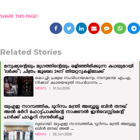
SHARE THIS PAGE!
Related Stories
മനുഷ്യന്റെയും മൃഗത്തിന്റെയും ഒളിഞ്ഞിരിക്കുന്ന കഥയുമായി
'ലർക്ക്'; ചിത്രം ജൂലൈ 24ന് തിയറ്ററുകളിലേക്ക്
കൊച്ചി: പ്രമുഖ സംവിധായകനും നടനുമായ എം.എ.
നിഷാദ് കഥയെഴുതി സംവിധാനം ...
NEWS
|
10.Jul.2026
യുഎഇ സാമ്പത്തിക, ടൂറിസം മന്ത്രി അബ്ദുല്ല ബിന്‍ തൗഖ്
അല്‍ മര്‍റി ഹോട്ട്‌പാക്കിന്റെ നാഷണൽ ഇൻവെസ്റ്റ്മെന്റ്
പാർക്ക് ഫാക്ടറി സന്ദർശിച്ചു
ദുബായ്: യുഎഇ സാമ്പത്തിക ടൂറിസം മന്ത്രി അബ്ദുല്ല
ബിന്‍ തൗഖ് അല്‍ ...
NEWS
|
26.Jun.2026