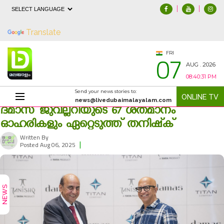
|
|
Powered by
Translate
07
FRI
AUG . 2026
08:40:32 PM
Send your news stories to:
ONLINE TV
news@livedubaimalayalam.com
ദമാസ് ജുവല്ലറിയുടെ 67 ശതമാനം
ഓഹരികളും ഏറ്റെടുത്ത് തനിഷ്‌ക്
Written By
|
425
Posted Aug 06, 2025
NEWS