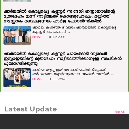
ഷാർജയിൽ കൊല്ലപ്പെട്ട കണ്ണൂർ സ്വദേശി ഇസ്മാഈലിന്റെ
മൃതദേഹം ഇന്ന് നാട്ടിലേക്ക് കൊണ്ടുപോകും; മയ്യിത്ത്
നമസ്കാരം വൈകുന്നേരം ഷാർജ ഫോറൻസിക്കിൽ
ഷാർജ: കഴിഞ്ഞ ദിവസം ഷാര്‍ജയില്‍ കൊല്ലപ്പെട്ട
കണ്ണൂര്‍ പഴയങ്ങാടി ...
NEWS
|
11.Jun.2026
ഷാര്‍ജയില്‍ കൊല്ലപ്പെട്ട കണ്ണൂര്‍ പഴയങ്ങാടി സ്വദേശി
ഇസ്മാഈലിന്റെ മൃതദേഹം നാട്ടിലെത്തിക്കാനുള്ള നടപടികള്‍
പുരോഗമിക്കുന്നു
ഷാർജ: യുഎഇയിലെ ഷാർജയിൽ ടിക്ടോക്
തർക്കത്തെ തുടർന്നുണ്ടായ സംഘർഷത്തിൽ ...
NEWS
|
08.Jun.2026
Latest Update
See All
മനുഷ്യന്റെയും മൃഗത്തിന്റെയും ഒളിഞ്ഞിരിക്കുന്ന കഥയുമായി
'ലർക്ക്'; ചിത്രം ജൂലൈ 24ന് തിയറ്ററുകളിലേക്ക്