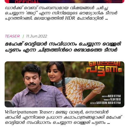
ഡാർക്ക്‌ വെബ് സംബന്ധമായ വിഷയങ്ങൾ ചർച്ച
ചെയ്യുന്ന 'അറ്റ്' എന്ന സിനിമയുടെ ഔദ്യോഗിക ടീസർ
പുറത്തിറങ്ങി. മലയാളത്തിൽ HDR ഫോർമാറ്റിൽ ...
TEASER
|
11.Jun.2022
മഹേഷ് വെട്ടിയാര്‍ സംവിധാനം ചെയ്യുന്ന വെള്ളരി
പട്ടണം എന്ന ചിത്രത്തിന്‍റെ രണ്ടാമത്തെ ടീസര്‍
Vellaripattanam Teaser: മഞ്ജു വാര്യര്‍, സൌബിന്‍
ഷാഹിര്‍ എന്നിവരെ പ്രധാന കഥാപാത്രങ്ങളാക്കി മഹേഷ്
വെട്ടിയാര്‍ സംവിധാനം ചെയ്യുന്ന വെള്ളരി പട്ടണം ...