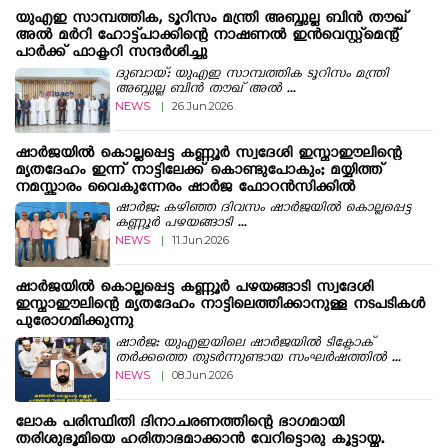
യുഎഇ സാമ്പത്തിക, ടൂറിസം മന്ത്രി അബ്ദുല്ല ബിന്‍ തൗഖ്
അല്‍ മര്‍റി ഹോട്ട്‌പാക്കിന്റെ നാഷണൽ ഇൻവെസ്റ്റ്മെന്റ്
പാർക്ക് ഫാക്ടറി സന്ദർശിച്ചു
ദുബായ്: യുഎഇ സാമ്പത്തിക ടൂറിസം മന്ത്രി
അബ്ദുല്ല ബിന്‍ തൗഖ് അല്‍ ...
NEWS
|
26.Jun.2026
ഷാർജയിൽ കൊല്ലപ്പെട്ട കണ്ണൂർ സ്വദേശി ഇസ്മാഈലിന്റെ
മൃതദേഹം ഇന്ന് നാട്ടിലേക്ക് കൊണ്ടുപോകും; മയ്യിത്ത്
നമസ്കാരം വൈകുന്നേരം ഷാർജ ഫോറൻസിക്കിൽ
ഷാർജ: കഴിഞ്ഞ ദിവസം ഷാര്‍ജയില്‍ കൊല്ലപ്പെട്ട
കണ്ണൂര്‍ പഴയങ്ങാടി ...
NEWS
|
11.Jun.2026
ഷാര്‍ജയില്‍ കൊല്ലപ്പെട്ട കണ്ണൂര്‍ പഴയങ്ങാടി സ്വദേശി
ഇസ്മാഈലിന്റെ മൃതദേഹം നാട്ടിലെത്തിക്കാനുള്ള നടപടികള്‍
പുരോഗമിക്കുന്നു
ഷാർജ: യുഎഇയിലെ ഷാർജയിൽ ടിക്ടോക്
തർക്കത്തെ തുടർന്നുണ്ടായ സംഘർഷത്തിൽ ...
NEWS
|
08.Jun.2026
ലോക പരിസ്ഥിതി ദിനാചരണത്തിന്റെ ഭാഗമായി
തരിശുഭൂമിയെ ഹരിതാഭമാക്കാൻ വേറിട്ടൊരു കൂട്ടായ്മ.