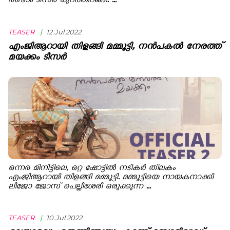
രണ്ടാം ടീസര്‍ പുറത്തിറങ്ങി. ...
TEASER
|
12.Jul.2022
എംജിആറായി തിളങ്ങി മമ്മൂട്ടി, നൻപകൽ നേരത്ത്
മയക്കം ടീസർ
ഒന്നര മിനിട്ടിലെ, ഒറ്റ ഷോട്ടിൽ നടികർ തിലകം
എംജിആറായി തിളങ്ങി മമ്മൂട്ടി. മമ്മൂട്ടിയെ നായകനാക്കി
ലിജോ ജോസ് പെല്ലിശേരി ഒരുക്കുന്ന ...
TEASER
|
10.Jul.2022