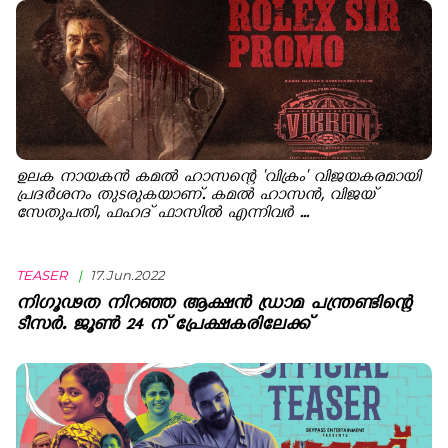
ഉലക നായകന്‍ കമല്‍ ഹാസന്റെ 'വിക്രം' വിജയകരമായി
പ്രദര്‍ശനം തുടരുകയാണ്. കമല്‍ ഹാസന്‍, വിജയ്
സേതുപതി, ഫഹദ് ഫാസില്‍ എന്നിവര്‍ ...
TEASER
|
17.Jun.2022
നിഗൂഢത നിറഞ്ഞ ആക്ഷൻ ഡ്രാമ പന്ത്രണ്ടിന്റെ
ടീസർ. ജൂൺ 24 ന് പ്രേക്ഷകരിലേക്ക്