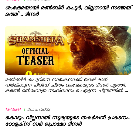
ശംഷേരയായി രൺബീർ കപൂർ, വില്ലനായി സഞ്ജയ്
ദത്ത് .. ടീസർ
രൺബീര്‍ കപൂറിനെ നായകനാക്കി യാഷ് രാജ്
നിർമിക്കുന്ന പീരിഡ് ചിത്രം ശംഷേരയുടെ ടീസർ എത്തി.
കരൺ മൽഹോത്ര സംവിധാനം ചെയ്യുന്ന ചിത്രത്തിൽ ...
TEASER
|
21.Jun.2022
കൊടും വില്ലനായി സൂര്യയുടെ തകര്‍പ്പന്‍ പ്രകടനം.
റോളക്‌സ് സര്‍ പ്രൊമോ ടീസര്‍