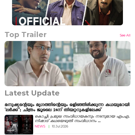
Top Trailer
See All
Latest Update
മനുഷ്യന്റെയും മൃഗത്തിന്റെയും ഒളിഞ്ഞിരിക്കുന്ന കഥയുമായി
'ലർക്ക്'; ചിത്രം ജൂലൈ 24ന് തിയറ്ററുകളിലേക്ക്
കൊച്ചി: പ്രമുഖ സംവിധായകനും നടനുമായ എം.എ.
നിഷാദ് കഥയെഴുതി സംവിധാനം ...
NEWS
|
10.Jul.2026