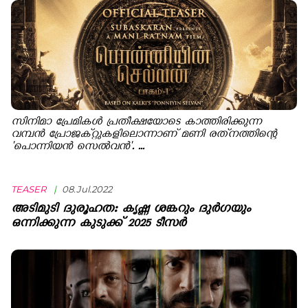
സിനിമാ പ്രേമികള്‍ പ്രതീക്ഷയോടെ കാത്തിരിക്കുന്ന
വമ്പന്‍ പ്രോജക്റ്റുകളിലൊന്നാണ് മണി രത്‌നത്തിന്റെ
'പൊന്നിയന്‍ സെല്‍വന്‍'. ...
TEASER
|
08.Jul.2022
അടിമുടി ദുരൂഹത: കൃഷ്ണ ശങ്കറും ദുര്‍ഗയും
ഒന്നിക്കുന്ന കുടുക്ക് 2025 ടീസര്‍