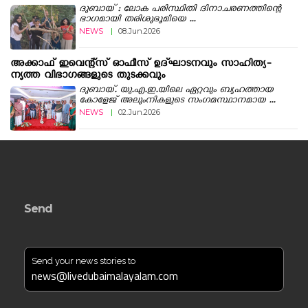
ദുബായ് : ലോക പരിസ്ഥിതി ദിനാചരണത്തിന്റെ
ഭാഗമായി തരിശുഭൂമിയെ ...
NEWS
|
08.Jun.2026
അക്കാഫ് ഇവെന്റ്‌സ് ഓഫീസ് ഉദ്‌ഘാടനവും സാഹിത്യ-
നൃത്ത വിഭാഗങ്ങളുടെ തുടക്കവും
ദുബായ്. യു.എ.ഇ.യിലെ ഏറ്റവും ബൃഹത്തായ
കോളേജ് അലുംനികളുടെ സംഗമസ്ഥാനമായ ...
NEWS
|
02.Jun.2026
Send
Send your news stories to
news@livedubaimalayalam.com