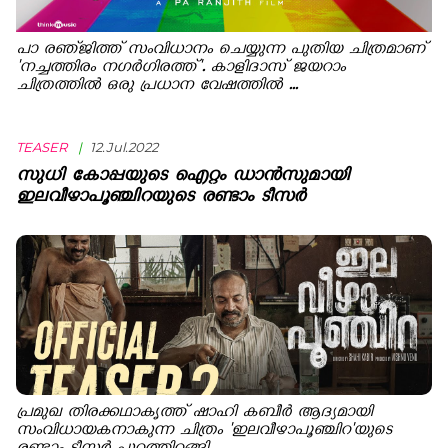
പാ രഞ്‍ജിത്ത് സംവിധാനം ചെയ്യുന്ന പുതിയ ചിത്രമാണ്
'നച്ചത്തിരം നഗര്‍ഗിരത്ത്'. കാളിദാസ് ജയറാം
ചിത്രത്തില്‍ ഒരു പ്രധാന വേഷത്തില്‍ ...
TEASER
|
12.Jul.2022
സുധി കോപ്പയുടെ ഐറ്റം ഡാന്‍സുമായി
ഇലവീഴാപൂഞ്ചിറയുടെ രണ്ടാം ടീസര്‍
പ്രമുഖ തിരക്കഥാകൃത്ത് ഷാഹി കബീര്‍ ആദ്യമായി
സംവിധായകനാകുന്ന ചിത്രം 'ഇലവീഴാപൂഞ്ചിറ'യുടെ