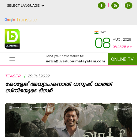
|
|
Powered by
Translate
08
SAT
AUG . 2026
08:45:30 AM
Send your news stories to:
ONLINE TV
Teaser
news@livedubaimalayalam.com
TEASER
|
29.Jul.2022
കോളേജ് അധ്യാപകനായി ധനുഷ്. വാത്തി
സിനിമയുടെ ടീസര്‍